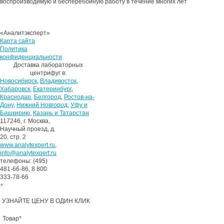
воспроизводимую и бесперебойную работу в течение многих лет
«Аналитэксперт»
Карта сайта
Политика
конфиденциальности
Доставка лабораторных
центрифуг в:
Новосибирск
,
Владивосток
,
Хабаровск
,
Екатеринбург
,
Краснодар
,
Белгород
,
Ростов-на-
Дону
,
Нижний Новгород
,
Уфу и
Башкирию
,
Казань и Татарстан
117246, г. Москва,
Научный проезд, д.
20, стр. 2
www.analytexpert.ru
,
info@analytexpert.ru
телефоны: (495)
481-66-86, 8 800
333-78-66
+
УЗНАЙТЕ ЦЕНУ В ОДИН КЛИК
Товар
*