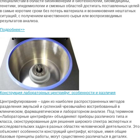
специалистам в области биоинженерии и биотехнологии, биомедицины,
генетики, эпидемиологии и смежных областей достигать поставленных целей
в самые короткие сроки без потерь материала и возникновения нештатных
ситуаций, с получением качественного сырья или воспроизводимых
результатов анализа.
Подробнее>>
Конструкция лабораторных центрифуг: особенности и различия
Центрифугирование – один из наиболее распространенных методов
разделения эмульсий и суспензий чрезвычайно востребованный в
клиническом, фармацевтическом и лабораторном анализе. Под термином
«Лабораторные центрифуги» объединяют приборы различного типа и
класса, сконструированные для решения широкого спектра экспертных и
исследовательских задач в разных областях человеческой деятельности. Это
объясняет особенности конструкций центрифуг, которые, имея общие
базовые принципы работы, могут существенно различаться в деталях.