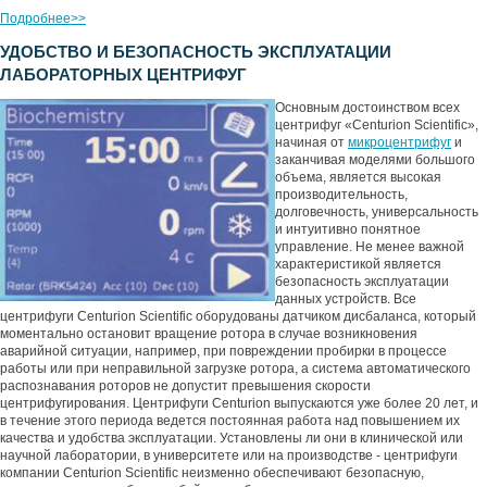
Подробнее>>
УДОБСТВО И БЕЗОПАСНОСТЬ ЭКСПЛУАТАЦИИ
ЛАБОРАТОРНЫХ ЦЕНТРИФУГ
Основным достоинством всех
центрифуг «Centurion Scientific»,
начиная от
микроцентрифуг
и
заканчивая моделями большого
объема, является высокая
производительность,
долговечность, универсальность
и интуитивно понятное
управление. Не менее важной
характеристикой является
безопасность эксплуатации
данных устройств. Все
центрифуги Centurion Scientific оборудованы датчиком дисбаланса, который
моментально остановит вращение ротора в случае возникновения
аварийной ситуации, например, при повреждении пробирки в процессе
работы или при неправильной загрузке ротора, а система автоматического
распознавания роторов не допустит превышения скорости
центрифугирования. Центрифуги Centurion выпускаются уже более 20 лет, и
в течение этого периода ведется постоянная работа над повышением их
качества и удобства эксплуатации. Установлены ли они в клинической или
научной лаборатории, в университете или на производстве - центрифуги
компании Centurion Scientific неизменно обеспечивают безопасную,