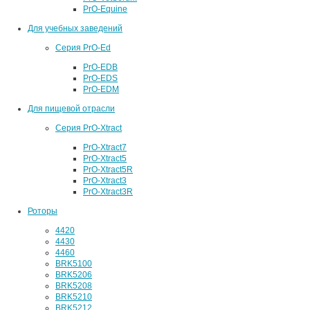
PrO-Equine
Для учебных заведений
Серия PrO-Ed
PrO-EDB
PrO-EDS
PrO-EDM
Для пищевой отрасли
Серия PrO-Xtract
PrO-Xtract7
PrO-Xtract5
PrO-Xtract5R
PrO-Xtract3
PrO-Xtract3R
Роторы
4420
4430
4460
BRK5100
BRK5206
BRK5208
BRK5210
BRK5212