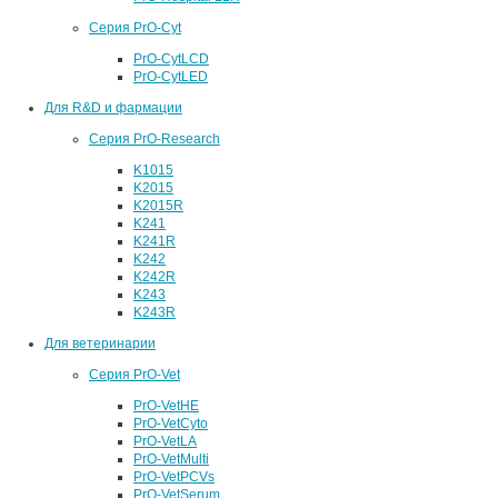
Серия PrO-Cyt
PrO-CytLCD
PrO-CytLED
Для R&D и фармации
Серия PrO-Research
K1015
K2015
K2015R
K241
K241R
K242
K242R
K243
K243R
Для ветеринарии
Серия PrO-Vet
PrO-VetHE
PrO-VetCyto
PrO-VetLA
PrO-VetMulti
PrO-VetPCVs
PrO-VetSerum