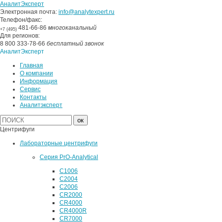
АналитЭксперт
Электронная почта:
info@analytexpert.ru
Телефон/факс:
481-66-86
многоканальный
+7 (495)
Для регионов:
8 800 333-78-66
бесплатный звонок
АналитЭксперт
Главная
О компании
Информация
Сервис
Контакты
Аналитэксперт
Центрифуги
Лабораторные центрифуги
Серия PrO-Analytical
C1006
C2004
C2006
CR2000
CR4000
CR4000R
CR7000