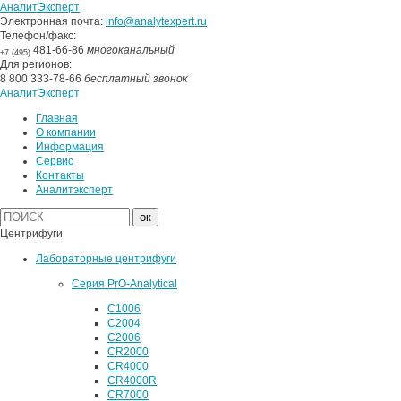
АналитЭксперт
Электронная почта:
info@analytexpert.ru
Телефон/факс:
481-66-86
многоканальный
+7 (495)
Для регионов:
8 800 333-78-66
бесплатный звонок
АналитЭксперт
Главная
О компании
Информация
Сервис
Контакты
Аналитэксперт
Центрифуги
Лабораторные центрифуги
Серия PrO-Analytical
C1006
C2004
C2006
CR2000
CR4000
CR4000R
CR7000