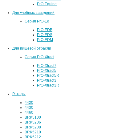
PrO-Equine
Для учебных заведений
Серия PrO-Ed
PrO-EDB
PrO-EDS
PrO-EDM
Для пищевой отрасли
Серия PrO-Xtract
PrO-Xtract7
PrO-Xtract5
PrO-Xtract5R
PrO-Xtract3
PrO-Xtract3R
Роторы
4420
4430
4460
BRK5100
BRK5206
BRK5208
BRK5210
BRK5212