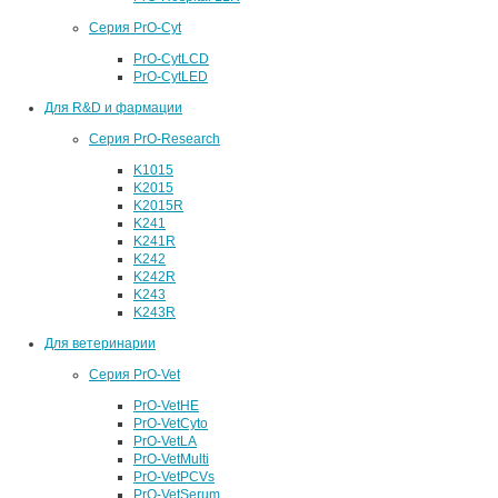
Серия PrO-Cyt
PrO-CytLCD
PrO-CytLED
Для R&D и фармации
Серия PrO-Research
K1015
K2015
K2015R
K241
K241R
K242
K242R
K243
K243R
Для ветеринарии
Серия PrO-Vet
PrO-VetHE
PrO-VetCyto
PrO-VetLA
PrO-VetMulti
PrO-VetPCVs
PrO-VetSerum