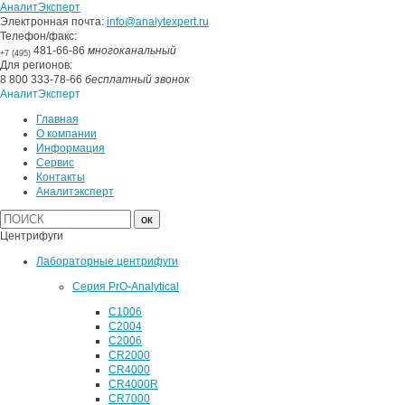
АналитЭксперт
Электронная почта:
info@analytexpert.ru
Телефон/факс:
481-66-86
многоканальный
+7 (495)
Для регионов:
8 800 333-78-66
бесплатный звонок
АналитЭксперт
Главная
О компании
Информация
Сервис
Контакты
Аналитэксперт
Центрифуги
Лабораторные центрифуги
Серия PrO-Analytical
C1006
C2004
C2006
CR2000
CR4000
CR4000R
CR7000