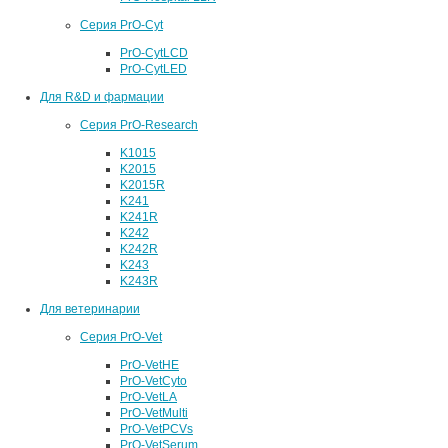
Серия PrO-Cyt
PrO-CytLCD
PrO-CytLED
Для R&D и фармации
Серия PrO-Research
K1015
K2015
K2015R
K241
K241R
K242
K242R
K243
K243R
Для ветеринарии
Серия PrO-Vet
PrO-VetHE
PrO-VetCyto
PrO-VetLA
PrO-VetMulti
PrO-VetPCVs
PrO-VetSerum