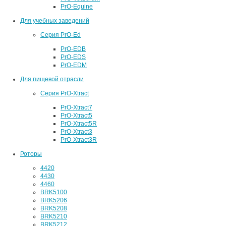
PrO-Equine
Для учебных заведений
Серия PrO-Ed
PrO-EDB
PrO-EDS
PrO-EDM
Для пищевой отрасли
Серия PrO-Xtract
PrO-Xtract7
PrO-Xtract5
PrO-Xtract5R
PrO-Xtract3
PrO-Xtract3R
Роторы
4420
4430
4460
BRK5100
BRK5206
BRK5208
BRK5210
BRK5212