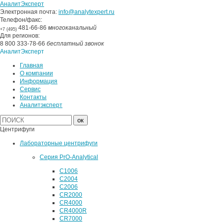
АналитЭксперт
Электронная почта:
info@analytexpert.ru
Телефон/факс:
481-66-86
многоканальный
+7 (495)
Для регионов:
8 800 333-78-66
бесплатный звонок
АналитЭксперт
Главная
О компании
Информация
Сервис
Контакты
Аналитэксперт
Центрифуги
Лабораторные центрифуги
Серия PrO-Analytical
C1006
C2004
C2006
CR2000
CR4000
CR4000R
CR7000