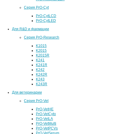
Серия PrO-Cyt
PrO-CytLCD
PrO-CytLED
Для R&D и фармации
Серия PrO-Research
K1015
K2015
K2015R
K241
K241R
K242
K242R
K243
K243R
Для ветеринарии
Серия PrO-Vet
PrO-VetHE
PrO-VetCyto
PrO-VetLA
PrO-VetMulti
PrO-VetPCVs
PrO-VetSerum