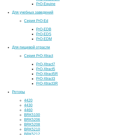
PrO-Equine
Для учебных заведений
Серия PrO-Ed
PrO-EDB
PrO-EDS
PrO-EDM
Для пищевой отрасли
Серия PrO-Xtract
PrO-Xtract7
PrO-Xtract5
PrO-Xtract5R
PrO-Xtract3
PrO-Xtract3R
Роторы
4420
4430
4460
BRK5100
BRK5206
BRK5208
BRK5210
BRK5212