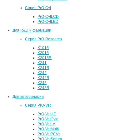
Серия PrO-Cyt
PrO-CytLCD
PrO-CytLED
Для R&D и фармации
Серия PrO-Research
K1015
K2015
K2015R
K241
K241R
K242
K242R
K243
K243R
Для ветеринарии
Серия PrO-Vet
PrO-VetHE
PrO-VetCyto
PrO-VetLA
PrO-VetMulti
PrO-VetPCVs
PrO-VetSerum