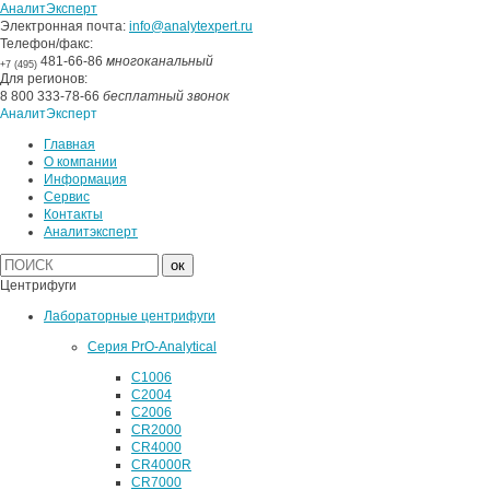
АналитЭксперт
Электронная почта:
info@analytexpert.ru
Телефон/факс:
481-66-86
многоканальный
+7 (495)
Для регионов:
8 800 333-78-66
бесплатный звонок
АналитЭксперт
Главная
О компании
Информация
Сервис
Контакты
Аналитэксперт
Центрифуги
Лабораторные центрифуги
Серия PrO-Analytical
C1006
C2004
C2006
CR2000
CR4000
CR4000R
CR7000