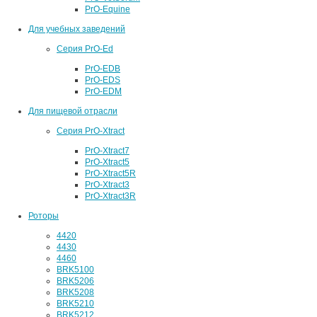
PrO-Equine
Для учебных заведений
Серия PrO-Ed
PrO-EDB
PrO-EDS
PrO-EDM
Для пищевой отрасли
Серия PrO-Xtract
PrO-Xtract7
PrO-Xtract5
PrO-Xtract5R
PrO-Xtract3
PrO-Xtract3R
Роторы
4420
4430
4460
BRK5100
BRK5206
BRK5208
BRK5210
BRK5212