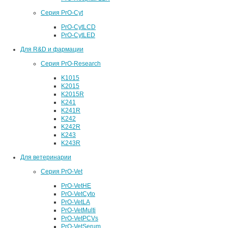
Серия PrO-Cyt
PrO-CytLCD
PrO-CytLED
Для R&D и фармации
Серия PrO-Research
K1015
K2015
K2015R
K241
K241R
K242
K242R
K243
K243R
Для ветеринарии
Серия PrO-Vet
PrO-VetHE
PrO-VetCyto
PrO-VetLA
PrO-VetMulti
PrO-VetPCVs
PrO-VetSerum