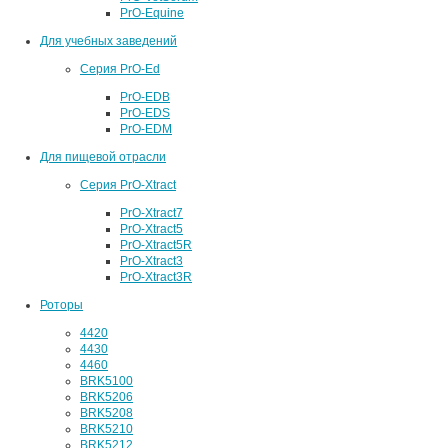
PrO-Equine
Для учебных заведений
Серия PrO-Ed
PrO-EDB
PrO-EDS
PrO-EDM
Для пищевой отрасли
Серия PrO-Xtract
PrO-Xtract7
PrO-Xtract5
PrO-Xtract5R
PrO-Xtract3
PrO-Xtract3R
Роторы
4420
4430
4460
BRK5100
BRK5206
BRK5208
BRK5210
BRK5212