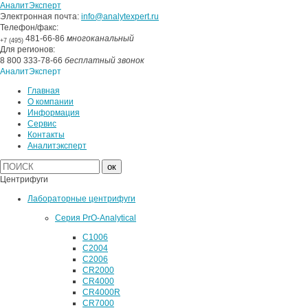
АналитЭксперт
Электронная почта:
info@analytexpert.ru
Телефон/факс:
481-66-86
многоканальный
+7 (495)
Для регионов:
8 800 333-78-66
бесплатный звонок
АналитЭксперт
Главная
О компании
Информация
Сервис
Контакты
Аналитэксперт
Центрифуги
Лабораторные центрифуги
Серия PrO-Analytical
C1006
C2004
C2006
CR2000
CR4000
CR4000R
CR7000