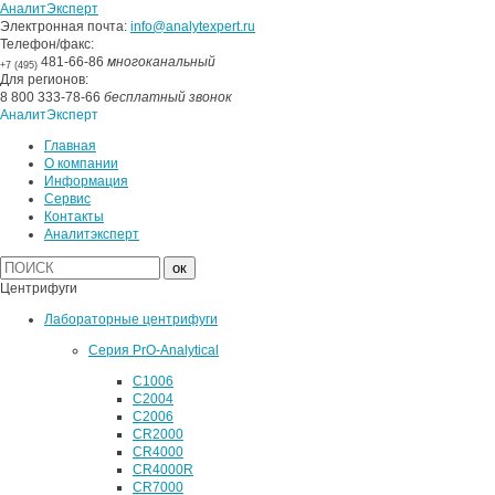
АналитЭксперт
Электронная почта:
info@analytexpert.ru
Телефон/факс:
481-66-86
многоканальный
+7 (495)
Для регионов:
8 800 333-78-66
бесплатный звонок
АналитЭксперт
Главная
О компании
Информация
Сервис
Контакты
Аналитэксперт
Центрифуги
Лабораторные центрифуги
Серия PrO-Analytical
C1006
C2004
C2006
CR2000
CR4000
CR4000R
CR7000