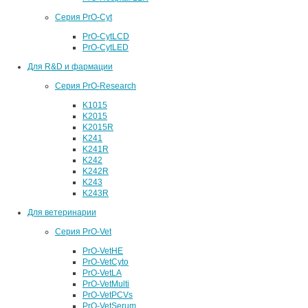
Серия PrO-Cyt
PrO-CytLCD
PrO-CytLED
Для R&D и фармации
Серия PrO-Research
K1015
K2015
K2015R
K241
K241R
K242
K242R
K243
K243R
Для ветеринарии
Серия PrO-Vet
PrO-VetHE
PrO-VetCyto
PrO-VetLA
PrO-VetMulti
PrO-VetPCVs
PrO-VetSerum