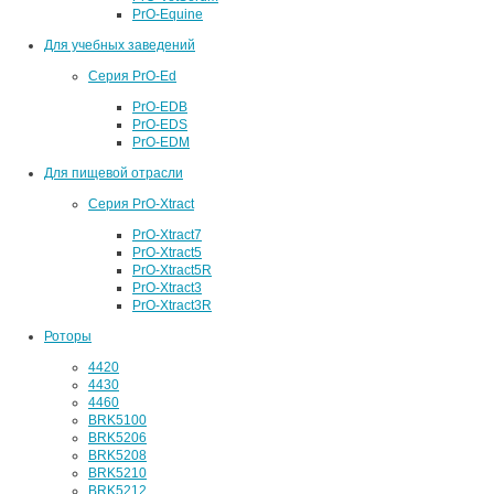
PrO-Equine
Для учебных заведений
Серия PrO-Ed
PrO-EDB
PrO-EDS
PrO-EDM
Для пищевой отрасли
Серия PrO-Xtract
PrO-Xtract7
PrO-Xtract5
PrO-Xtract5R
PrO-Xtract3
PrO-Xtract3R
Роторы
4420
4430
4460
BRK5100
BRK5206
BRK5208
BRK5210
BRK5212