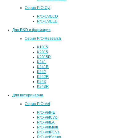
Серия PrO-Cyt
PrO-CytLCD
PrO-CytLED
Для R&D и фармации
Серия PrO-Research
K1015
K2015
K2015R
K241
K241R
K242
K242R
K243
K243R
Для ветеринарии
Серия PrO-Vet
PrO-VetHE
PrO-VetCyto
PrO-VetLA
PrO-VetMulti
PrO-VetPCVs
PrO-VetSerum