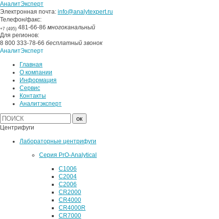
АналитЭксперт
Электронная почта:
info@analytexpert.ru
Телефон/факс:
481-66-86
многоканальный
+7 (495)
Для регионов:
8 800 333-78-66
бесплатный звонок
АналитЭксперт
Главная
О компании
Информация
Сервис
Контакты
Аналитэксперт
Центрифуги
Лабораторные центрифуги
Серия PrO-Analytical
C1006
C2004
C2006
CR2000
CR4000
CR4000R
CR7000