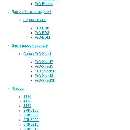
PrO-Equine
Для учебных заведений
Серия PrO-Ed
PrO-EDB
PrO-EDS
PrO-EDM
Для пищевой отрасли
Серия PrO-Xtract
PrO-Xtract7
PrO-Xtract5
PrO-Xtract5R
PrO-Xtract3
PrO-Xtract3R
Роторы
4420
4430
4460
BRK5100
BRK5206
BRK5208
BRK5210
BRK5212