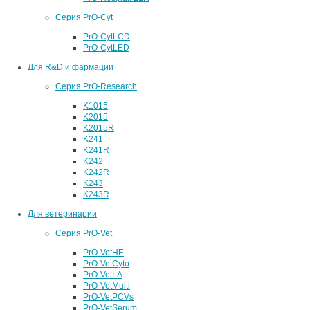
Серия PrO-Cyt
PrO-CytLCD
PrO-CytLED
Для R&D и фармации
Серия PrO-Research
K1015
K2015
K2015R
K241
K241R
K242
K242R
K243
K243R
Для ветеринарии
Серия PrO-Vet
PrO-VetHE
PrO-VetCyto
PrO-VetLA
PrO-VetMulti
PrO-VetPCVs
PrO-VetSerum