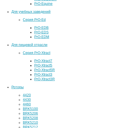
PrO-Equine
Для учебных заведений
Серия PrO-Ed
PrO-EDB
PrO-EDS
PrO-EDM
Для пищевой отрасли
Серия PrO-Xtract
PrO-Xtract7
PrO-Xtract5
PrO-Xtract5R
PrO-Xtract3
PrO-Xtract3R
Роторы
4420
4430
4460
BRK5100
BRK5206
BRK5208
BRK5210
BRK5212