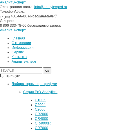
АналитЭксперт
Электронная почта:
info@analytexpert.ru
Телефон/факс:
481-66-86
многоканальный
+7 (495)
Для регионов:
8 800 333-78-66
бесплатный звонок
АналитЭксперт
Главная
О компании
Информация
Сервис
Контакты
Аналитэксперт
Центрифуги
Лабораторные центрифуги
Серия PrO-Analytical
C1006
C2004
C2006
CR2000
CR4000
CR4000R
CR7000