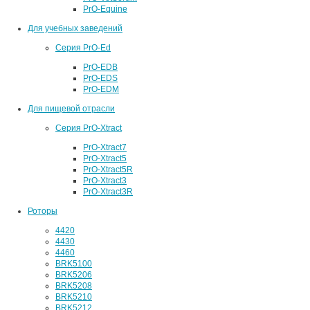
PrO-Equine
Для учебных заведений
Серия PrO-Ed
PrO-EDB
PrO-EDS
PrO-EDM
Для пищевой отрасли
Серия PrO-Xtract
PrO-Xtract7
PrO-Xtract5
PrO-Xtract5R
PrO-Xtract3
PrO-Xtract3R
Роторы
4420
4430
4460
BRK5100
BRK5206
BRK5208
BRK5210
BRK5212