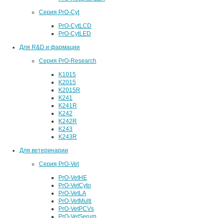
Серия PrO-Cyt
PrO-CytLCD
PrO-CytLED
Для R&D и фармации
Серия PrO-Research
K1015
K2015
K2015R
K241
K241R
K242
K242R
K243
K243R
Для ветеринарии
Серия PrO-Vet
PrO-VetHE
PrO-VetCyto
PrO-VetLA
PrO-VetMulti
PrO-VetPCVs
PrO-VetSerum