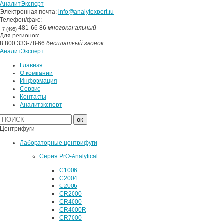
АналитЭксперт
Электронная почта:
info@analytexpert.ru
Телефон/факс:
481-66-86
многоканальный
+7 (495)
Для регионов:
8 800 333-78-66
бесплатный звонок
АналитЭксперт
Главная
О компании
Информация
Сервис
Контакты
Аналитэксперт
Центрифуги
Лабораторные центрифуги
Серия PrO-Analytical
C1006
C2004
C2006
CR2000
CR4000
CR4000R
CR7000