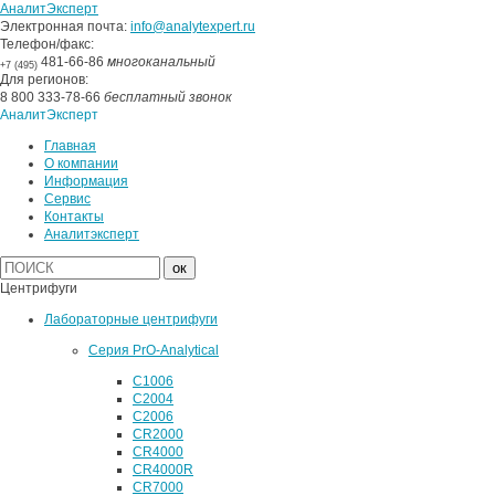
АналитЭксперт
Электронная почта:
info@analytexpert.ru
Телефон/факс:
481-66-86
многоканальный
+7 (495)
Для регионов:
8 800 333-78-66
бесплатный звонок
АналитЭксперт
Главная
О компании
Информация
Сервис
Контакты
Аналитэксперт
Центрифуги
Лабораторные центрифуги
Серия PrO-Analytical
C1006
C2004
C2006
CR2000
CR4000
CR4000R
CR7000