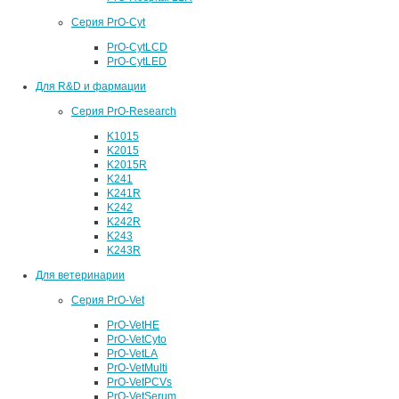
Серия PrO-Cyt
PrO-CytLCD
PrO-CytLED
Для R&D и фармации
Серия PrO-Research
K1015
K2015
K2015R
K241
K241R
K242
K242R
K243
K243R
Для ветеринарии
Серия PrO-Vet
PrO-VetHE
PrO-VetCyto
PrO-VetLA
PrO-VetMulti
PrO-VetPCVs
PrO-VetSerum