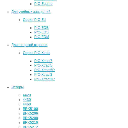
PrO-Equine
Для учебных заведений
Серия PrO-Ed
PrO-EDB
PrO-EDS
PrO-EDM
Для пищевой отрасли
Серия PrO-Xtract
PrO-Xtract7
PrO-Xtract5
PrO-Xtract5R
PrO-Xtract3
PrO-Xtract3R
Роторы
4420
4430
4460
BRK5100
BRK5206
BRK5208
BRK5210
BRK5212