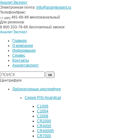
АналитЭксперт
Электронная почта:
info@analytexpert.ru
Телефон/факс:
481-66-86
многоканальный
+7 (495)
Для регионов:
8 800 333-78-66
бесплатный звонок
АналитЭксперт
Главная
О компании
Информация
Сервис
Контакты
Аналитэксперт
Центрифуги
Лабораторные центрифуги
Серия PrO-Analytical
C1006
C2004
C2006
CR2000
CR4000
CR4000R
CR7000