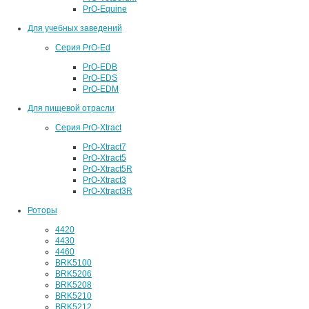
PrO-Equine
Для учебных заведений
Серия PrO-Ed
PrO-EDB
PrO-EDS
PrO-EDM
Для пищевой отрасли
Серия PrO-Xtract
PrO-Xtract7
PrO-Xtract5
PrO-Xtract5R
PrO-Xtract3
PrO-Xtract3R
Роторы
4420
4430
4460
BRK5100
BRK5206
BRK5208
BRK5210
BRK5212