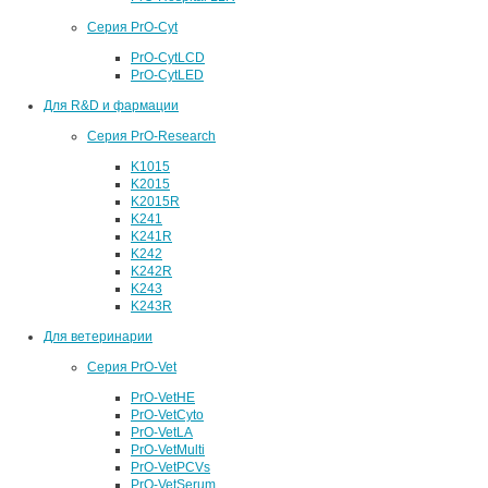
Серия PrO-Cyt
PrO-CytLCD
PrO-CytLED
Для R&D и фармации
Серия PrO-Research
K1015
K2015
K2015R
K241
K241R
K242
K242R
K243
K243R
Для ветеринарии
Серия PrO-Vet
PrO-VetHE
PrO-VetCyto
PrO-VetLA
PrO-VetMulti
PrO-VetPCVs
PrO-VetSerum