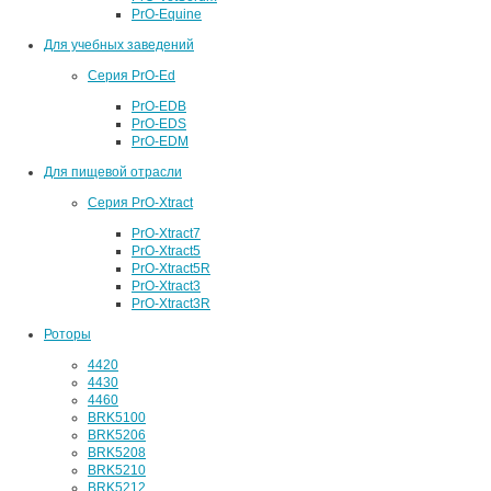
PrO-Equine
Для учебных заведений
Серия PrO-Ed
PrO-EDB
PrO-EDS
PrO-EDM
Для пищевой отрасли
Серия PrO-Xtract
PrO-Xtract7
PrO-Xtract5
PrO-Xtract5R
PrO-Xtract3
PrO-Xtract3R
Роторы
4420
4430
4460
BRK5100
BRK5206
BRK5208
BRK5210
BRK5212