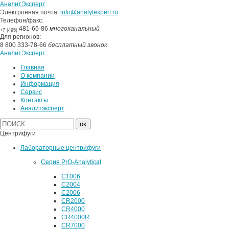
АналитЭксперт
Электронная почта:
info@analytexpert.ru
Телефон/факс:
481-66-86
многоканальный
+7 (495)
Для регионов:
8 800 333-78-66
бесплатный звонок
АналитЭксперт
Главная
О компании
Информация
Сервис
Контакты
Аналитэксперт
Центрифуги
Лабораторные центрифуги
Серия PrO-Analytical
C1006
C2004
C2006
CR2000
CR4000
CR4000R
CR7000