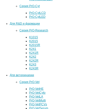
Серия PrO-Cyt
PrO-CytLCD
PrO-CytLED
Для R&D и фармации
Серия PrO-Research
K1015
K2015
K2015R
K241
K241R
K242
K242R
K243
K243R
Для ветеринарии
Серия PrO-Vet
PrO-VetHE
PrO-VetCyto
PrO-VetLA
PrO-VetMulti
PrO-VetPCVs
PrO-VetSerum