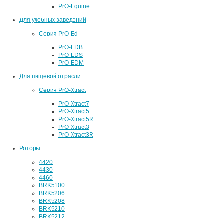
PrO-Equine
Для учебных заведений
Серия PrO-Ed
PrO-EDB
PrO-EDS
PrO-EDM
Для пищевой отрасли
Серия PrO-Xtract
PrO-Xtract7
PrO-Xtract5
PrO-Xtract5R
PrO-Xtract3
PrO-Xtract3R
Роторы
4420
4430
4460
BRK5100
BRK5206
BRK5208
BRK5210
BRK5212