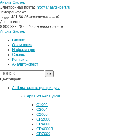
АналитЭксперт
Электронная почта:
info@analytexpert.ru
Телефон/факс:
481-66-86
многоканальный
+7 (495)
Для регионов:
8 800 333-78-66
бесплатный звонок
АналитЭксперт
Главная
О компании
Информация
Сервис
Контакты
Аналитэксперт
Центрифуги
Лабораторные центрифуги
Серия PrO-Analytical
C1006
C2004
C2006
CR2000
CR4000
CR4000R
CR7000