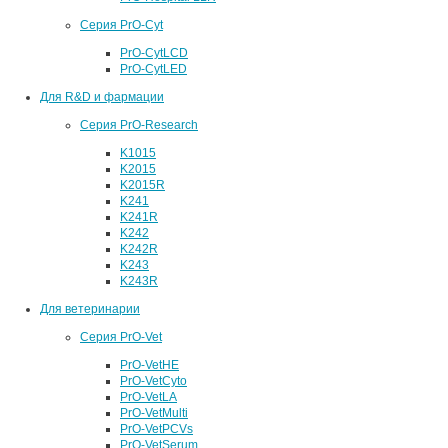
Серия PrO-Cyt
PrO-CytLCD
PrO-CytLED
Для R&D и фармации
Серия PrO-Research
K1015
K2015
K2015R
K241
K241R
K242
K242R
K243
K243R
Для ветеринарии
Серия PrO-Vet
PrO-VetHE
PrO-VetCyto
PrO-VetLA
PrO-VetMulti
PrO-VetPCVs
PrO-VetSerum