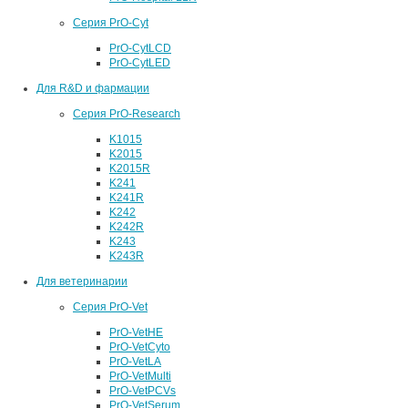
Серия PrO-Cyt
PrO-CytLCD
PrO-CytLED
Для R&D и фармации
Серия PrO-Research
K1015
K2015
K2015R
K241
K241R
K242
K242R
K243
K243R
Для ветеринарии
Серия PrO-Vet
PrO-VetHE
PrO-VetCyto
PrO-VetLA
PrO-VetMulti
PrO-VetPCVs
PrO-VetSerum