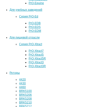
PrO-Equine
Для учебных заведений
Серия PrO-Ed
PrO-EDB
PrO-EDS
PrO-EDM
Для пищевой отрасли
Серия PrO-Xtract
PrO-Xtract7
PrO-Xtract5
PrO-Xtract5R
PrO-Xtract3
PrO-Xtract3R
Роторы
4420
4430
4460
BRK5100
BRK5206
BRK5208
BRK5210
BRK5212