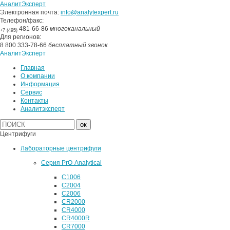
АналитЭксперт
Электронная почта:
info@analytexpert.ru
Телефон/факс:
481-66-86
многоканальный
+7 (495)
Для регионов:
8 800 333-78-66
бесплатный звонок
АналитЭксперт
Главная
О компании
Информация
Сервис
Контакты
Аналитэксперт
Центрифуги
Лабораторные центрифуги
Серия PrO-Analytical
C1006
C2004
C2006
CR2000
CR4000
CR4000R
CR7000