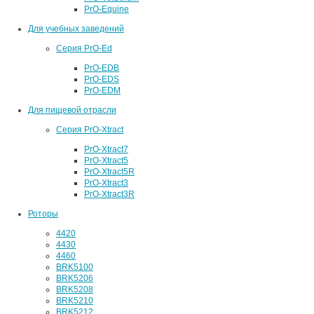
PrO-Equine
Для учебных заведений
Серия PrO-Ed
PrO-EDB
PrO-EDS
PrO-EDM
Для пищевой отрасли
Серия PrO-Xtract
PrO-Xtract7
PrO-Xtract5
PrO-Xtract5R
PrO-Xtract3
PrO-Xtract3R
Роторы
4420
4430
4460
BRK5100
BRK5206
BRK5208
BRK5210
BRK5212