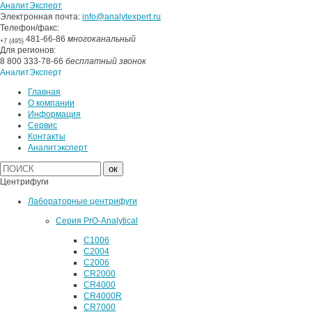
АналитЭксперт
Электронная почта:
info@analytexpert.ru
Телефон/факс:
481-66-86
многоканальный
+7 (495)
Для регионов:
8 800 333-78-66
бесплатный звонок
АналитЭксперт
Главная
О компании
Информация
Сервис
Контакты
Аналитэксперт
Центрифуги
Лабораторные центрифуги
Серия PrO-Analytical
C1006
C2004
C2006
CR2000
CR4000
CR4000R
CR7000