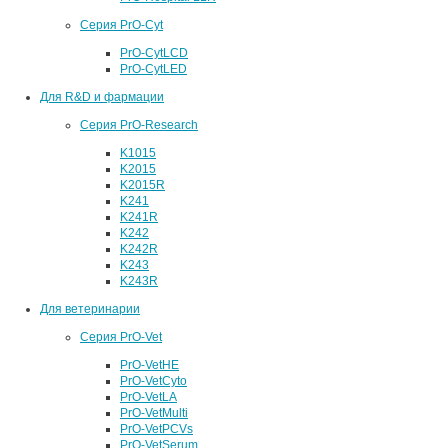
Серия PrO-Cyt
PrO-CytLCD
PrO-CytLED
Для R&D и фармации
Серия PrO-Research
K1015
K2015
K2015R
K241
K241R
K242
K242R
K243
K243R
Для ветеринарии
Серия PrO-Vet
PrO-VetHE
PrO-VetCyto
PrO-VetLA
PrO-VetMulti
PrO-VetPCVs
PrO-VetSerum