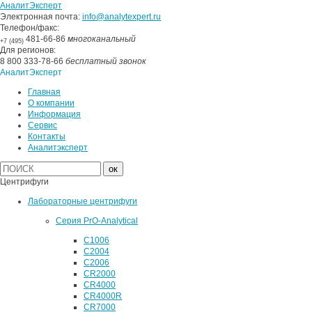
АналитЭксперт
Электронная почта:
info@analytexpert.ru
Телефон/факс:
481-66-86
многоканальный
+7 (495)
Для регионов:
8 800 333-78-66
бесплатный звонок
АналитЭксперт
Главная
О компании
Информация
Сервис
Контакты
Аналитэксперт
Центрифуги
Лабораторные центрифуги
Серия PrO-Analytical
C1006
C2004
C2006
CR2000
CR4000
CR4000R
CR7000