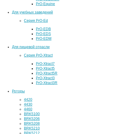
PrO-Equine
Для учебных заведений
Серия PrO-Ed
PrO-EDB
PrO-EDS
PrO-EDM
Для пищевой отрасли
Серия PrO-Xtract
PrO-Xtract7
PrO-Xtract5
PrO-Xtract5R
PrO-Xtract3
PrO-Xtract3R
Роторы
4420
4430
4460
BRK5100
BRK5206
BRK5208
BRK5210
BRK5212