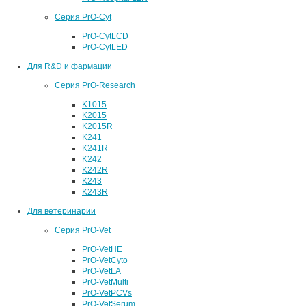
Серия PrO-Cyt
PrO-CytLCD
PrO-CytLED
Для R&D и фармации
Серия PrO-Research
K1015
K2015
K2015R
K241
K241R
K242
K242R
K243
K243R
Для ветеринарии
Серия PrO-Vet
PrO-VetHE
PrO-VetCyto
PrO-VetLA
PrO-VetMulti
PrO-VetPCVs
PrO-VetSerum