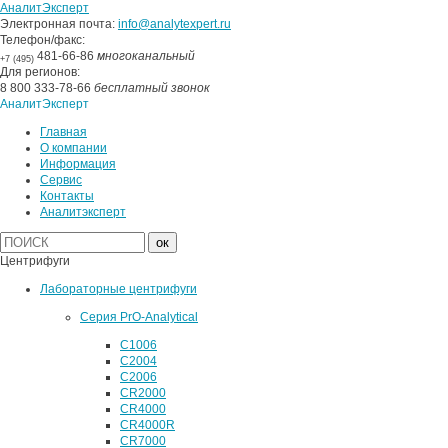
АналитЭксперт
Электронная почта:
info@analytexpert.ru
Телефон/факс:
481-66-86
многоканальный
+7 (495)
Для регионов:
8 800 333-78-66
бесплатный звонок
АналитЭксперт
Главная
О компании
Информация
Сервис
Контакты
Аналитэксперт
Центрифуги
Лабораторные центрифуги
Серия PrO-Analytical
C1006
C2004
C2006
CR2000
CR4000
CR4000R
CR7000