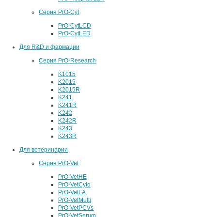
Серия PrO-Cyt
PrO-CytLCD
PrO-CytLED
Для R&D и фармации
Серия PrO-Research
K1015
K2015
K2015R
K241
K241R
K242
K242R
K243
K243R
Для ветеринарии
Серия PrO-Vet
PrO-VetHE
PrO-VetCyto
PrO-VetLA
PrO-VetMulti
PrO-VetPCVs
PrO-VetSerum