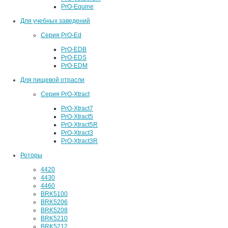
PrO-Equine
Для учебных заведений
Серия PrO-Ed
PrO-EDB
PrO-EDS
PrO-EDM
Для пищевой отрасли
Серия PrO-Xtract
PrO-Xtract7
PrO-Xtract5
PrO-Xtract5R
PrO-Xtract3
PrO-Xtract3R
Роторы
4420
4430
4460
BRK5100
BRK5206
BRK5208
BRK5210
BRK5212