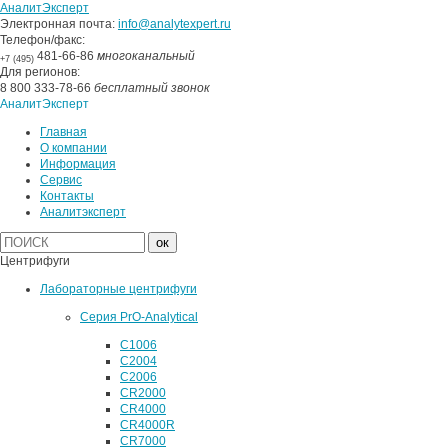
АналитЭксперт
Электронная почта:
info@analytexpert.ru
Телефон/факс:
481-66-86
многоканальный
+7 (495)
Для регионов:
8 800 333-78-66
бесплатный звонок
АналитЭксперт
Главная
О компании
Информация
Сервис
Контакты
Аналитэксперт
Центрифуги
Лабораторные центрифуги
Серия PrO-Analytical
C1006
C2004
C2006
CR2000
CR4000
CR4000R
CR7000