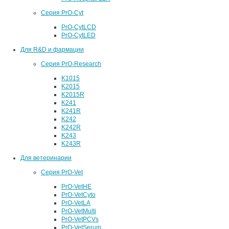
Серия PrO-Cyt
PrO-CytLCD
PrO-CytLED
Для R&D и фармации
Серия PrO-Research
K1015
K2015
K2015R
K241
K241R
K242
K242R
K243
K243R
Для ветеринарии
Серия PrO-Vet
PrO-VetHE
PrO-VetCyto
PrO-VetLA
PrO-VetMulti
PrO-VetPCVs
PrO-VetSerum