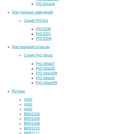
PrO-Equine
Для учебных заведений
Серия PrO-Ed
PrO-EDB
PrO-EDS
PrO-EDM
Для пищевой отрасли
Серия PrO-Xtract
PrO-Xtract7
PrO-Xtract5
PrO-Xtract5R
PrO-Xtract3
PrO-Xtract3R
Роторы
4420
4430
4460
BRK5100
BRK5206
BRK5208
BRK5210
BRK5212