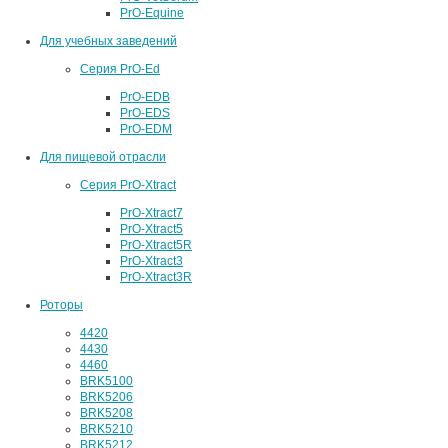
PrO-Equine
Для учебных заведений
Серия PrO-Ed
PrO-EDB
PrO-EDS
PrO-EDM
Для пищевой отрасли
Серия PrO-Xtract
PrO-Xtract7
PrO-Xtract5
PrO-Xtract5R
PrO-Xtract3
PrO-Xtract3R
Роторы
4420
4430
4460
BRK5100
BRK5206
BRK5208
BRK5210
BRK5212