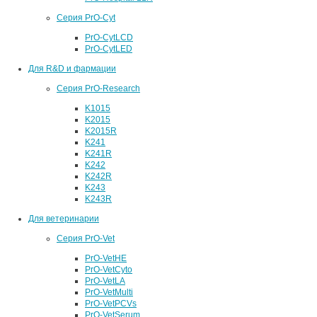
Серия PrO-Cyt
PrO-CytLCD
PrO-CytLED
Для R&D и фармации
Серия PrO-Research
K1015
K2015
K2015R
K241
K241R
K242
K242R
K243
K243R
Для ветеринарии
Серия PrO-Vet
PrO-VetHE
PrO-VetCyto
PrO-VetLA
PrO-VetMulti
PrO-VetPCVs
PrO-VetSerum