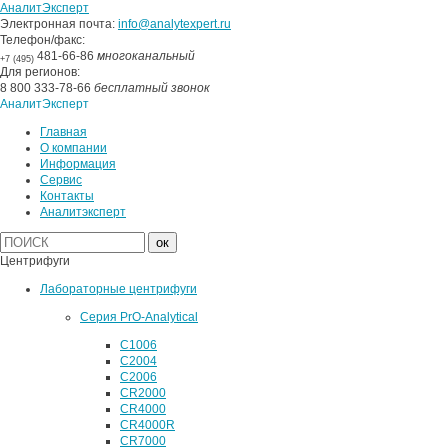
АналитЭксперт
Электронная почта:
info@analytexpert.ru
Телефон/факс:
481-66-86
многоканальный
+7 (495)
Для регионов:
8 800 333-78-66
бесплатный звонок
АналитЭксперт
Главная
О компании
Информация
Сервис
Контакты
Аналитэксперт
Центрифуги
Лабораторные центрифуги
Серия PrO-Analytical
C1006
C2004
C2006
CR2000
CR4000
CR4000R
CR7000