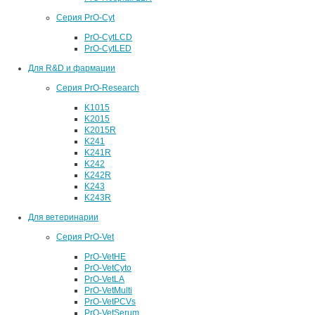
Серия PrO-Cyt
PrO-CytLCD
PrO-CytLED
Для R&D и фармации
Серия PrO-Research
K1015
K2015
K2015R
K241
K241R
K242
K242R
K243
K243R
Для ветеринарии
Серия PrO-Vet
PrO-VetHE
PrO-VetCyto
PrO-VetLA
PrO-VetMulti
PrO-VetPCVs
PrO-VetSerum