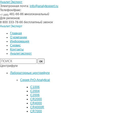
АналитЭксперт
Электронная почта:
info@analytexpert.ru
Телефон/факс:
481-66-86
многоканальный
+7 (495)
Для регионов:
8 800 333-78-66
бесплатный звонок
АналитЭксперт
Главная
О компании
Информация
Сервис
Контакты
Аналитэксперт
Центрифуги
Лабораторные центрифуги
Серия PrO-Analytical
C1006
C2004
C2006
CR2000
CR4000
CR4000R
CR7000