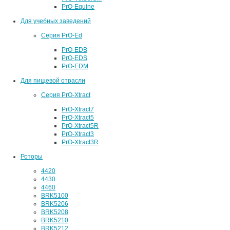
PrO-Equine
Для учебных заведений
Серия PrO-Ed
PrO-EDB
PrO-EDS
PrO-EDM
Для пищевой отрасли
Серия PrO-Xtract
PrO-Xtract7
PrO-Xtract5
PrO-Xtract5R
PrO-Xtract3
PrO-Xtract3R
Роторы
4420
4430
4460
BRK5100
BRK5206
BRK5208
BRK5210
BRK5212