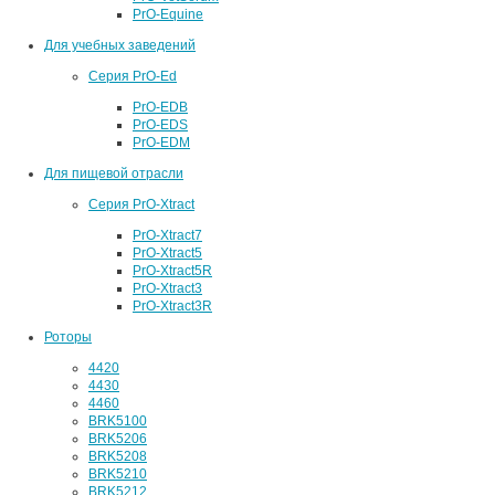
PrO-Equine
Для учебных заведений
Серия PrO-Ed
PrO-EDB
PrO-EDS
PrO-EDM
Для пищевой отрасли
Серия PrO-Xtract
PrO-Xtract7
PrO-Xtract5
PrO-Xtract5R
PrO-Xtract3
PrO-Xtract3R
Роторы
4420
4430
4460
BRK5100
BRK5206
BRK5208
BRK5210
BRK5212