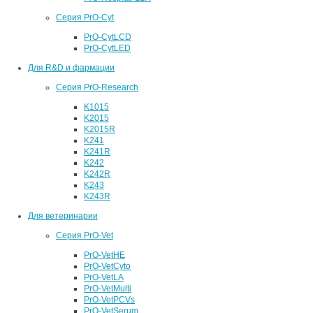
Серия PrO-Cyt
PrO-CytLCD
PrO-CytLED
Для R&D и фармации
Серия PrO-Research
K1015
K2015
K2015R
K241
K241R
K242
K242R
K243
K243R
Для ветеринарии
Серия PrO-Vet
PrO-VetHE
PrO-VetCyto
PrO-VetLA
PrO-VetMulti
PrO-VetPCVs
PrO-VetSerum