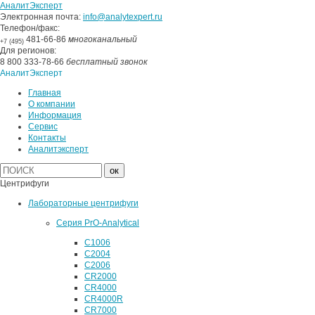
АналитЭксперт
Электронная почта:
info@analytexpert.ru
Телефон/факс:
481-66-86
многоканальный
+7 (495)
Для регионов:
8 800 333-78-66
бесплатный звонок
АналитЭксперт
Главная
О компании
Информация
Сервис
Контакты
Аналитэксперт
Центрифуги
Лабораторные центрифуги
Серия PrO-Analytical
C1006
C2004
C2006
CR2000
CR4000
CR4000R
CR7000