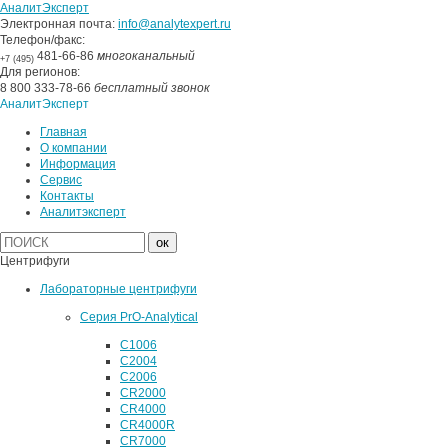
АналитЭксперт
Электронная почта:
info@analytexpert.ru
Телефон/факс:
481-66-86
многоканальный
+7 (495)
Для регионов:
8 800 333-78-66
бесплатный звонок
АналитЭксперт
Главная
О компании
Информация
Сервис
Контакты
Аналитэксперт
Центрифуги
Лабораторные центрифуги
Серия PrO-Analytical
C1006
C2004
C2006
CR2000
CR4000
CR4000R
CR7000