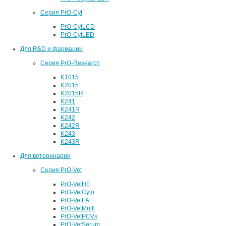
Серия PrO-Cyt
PrO-CytLCD
PrO-CytLED
Для R&D и фармации
Серия PrO-Research
K1015
K2015
K2015R
K241
K241R
K242
K242R
K243
K243R
Для ветеринарии
Серия PrO-Vet
PrO-VetHE
PrO-VetCyto
PrO-VetLA
PrO-VetMulti
PrO-VetPCVs
PrO-VetSerum