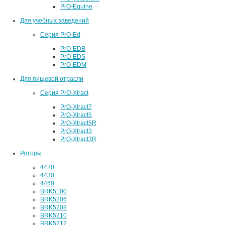
PrO-Equine
Для учебных заведений
Серия PrO-Ed
PrO-EDB
PrO-EDS
PrO-EDM
Для пищевой отрасли
Серия PrO-Xtract
PrO-Xtract7
PrO-Xtract5
PrO-Xtract5R
PrO-Xtract3
PrO-Xtract3R
Роторы
4420
4430
4460
BRK5100
BRK5206
BRK5208
BRK5210
BRK5212