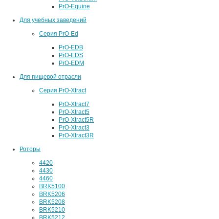
PrO-Equine
Для учебных заведений
Серия PrO-Ed
PrO-EDB
PrO-EDS
PrO-EDM
Для пищевой отрасли
Серия PrO-Xtract
PrO-Xtract7
PrO-Xtract5
PrO-Xtract5R
PrO-Xtract3
PrO-Xtract3R
Роторы
4420
4430
4460
BRK5100
BRK5206
BRK5208
BRK5210
BRK5212