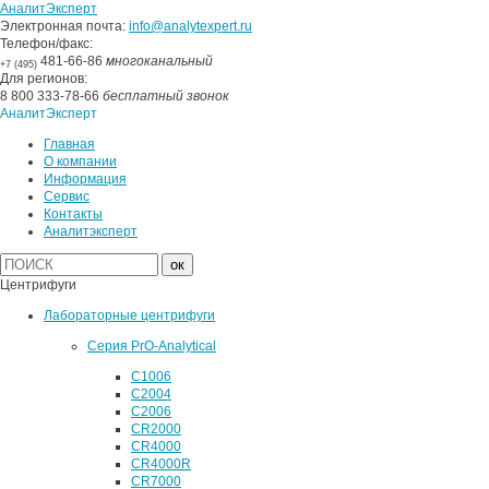
АналитЭксперт
Электронная почта:
info@analytexpert.ru
Телефон/факс:
481-66-86
многоканальный
+7 (495)
Для регионов:
8 800 333-78-66
бесплатный звонок
АналитЭксперт
Главная
О компании
Информация
Сервис
Контакты
Аналитэксперт
Центрифуги
Лабораторные центрифуги
Серия PrO-Analytical
C1006
C2004
C2006
CR2000
CR4000
CR4000R
CR7000