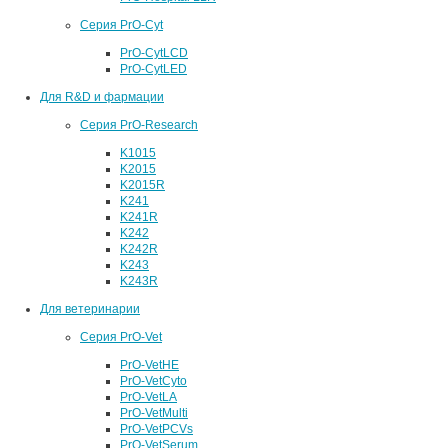
Серия PrO-Cyt
PrO-CytLCD
PrO-CytLED
Для R&D и фармации
Серия PrO-Research
K1015
K2015
K2015R
K241
K241R
K242
K242R
K243
K243R
Для ветеринарии
Серия PrO-Vet
PrO-VetHE
PrO-VetCyto
PrO-VetLA
PrO-VetMulti
PrO-VetPCVs
PrO-VetSerum