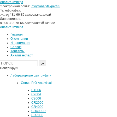
АналитЭксперт
Электронная почта:
info@analytexpert.ru
Телефон/факс:
481-66-86
многоканальный
+7 (495)
Для регионов:
8 800 333-78-66
бесплатный звонок
АналитЭксперт
Главная
О компании
Информация
Сервис
Контакты
Аналитэксперт
Центрифуги
Лабораторные центрифуги
Серия PrO-Analytical
C1006
C2004
C2006
CR2000
CR4000
CR4000R
CR7000