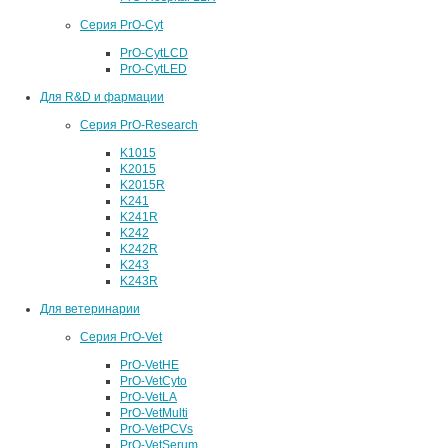
Серия PrO-Cyt
PrO-CytLCD
PrO-CytLED
Для R&D и фармации
Серия PrO-Research
K1015
K2015
K2015R
K241
K241R
K242
K242R
K243
K243R
Для ветеринарии
Серия PrO-Vet
PrO-VetHE
PrO-VetCyto
PrO-VetLA
PrO-VetMulti
PrO-VetPCVs
PrO-VetSerum