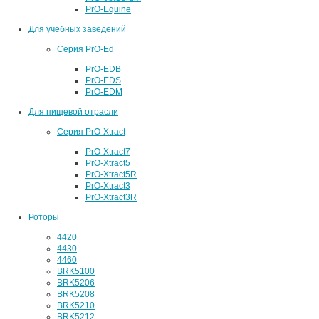
PrO-Equine
Для учебных заведений
Серия PrO-Ed
PrO-EDB
PrO-EDS
PrO-EDM
Для пищевой отрасли
Серия PrO-Xtract
PrO-Xtract7
PrO-Xtract5
PrO-Xtract5R
PrO-Xtract3
PrO-Xtract3R
Роторы
4420
4430
4460
BRK5100
BRK5206
BRK5208
BRK5210
BRK5212